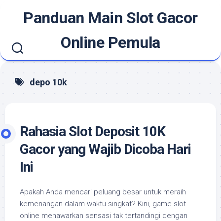
Skip
Panduan Main Slot Gacor
to
content
Online Pemula
depo 10k
Rahasia Slot Deposit 10K
Gacor yang Wajib Dicoba Hari
Ini
Apakah Anda mencari peluang besar untuk meraih
kemenangan dalam waktu singkat? Kini, game slot
online menawarkan sensasi tak tertandingi dengan