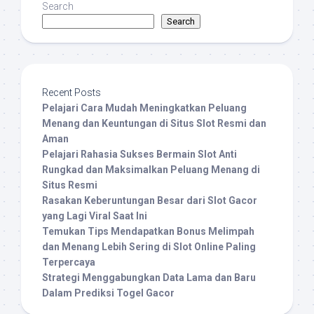
Search
Search
Recent Posts
Pelajari Cara Mudah Meningkatkan Peluang
Menang dan Keuntungan di Situs Slot Resmi dan
Aman
Pelajari Rahasia Sukses Bermain Slot Anti
Rungkad dan Maksimalkan Peluang Menang di
Situs Resmi
Rasakan Keberuntungan Besar dari Slot Gacor
yang Lagi Viral Saat Ini
Temukan Tips Mendapatkan Bonus Melimpah
dan Menang Lebih Sering di Slot Online Paling
Terpercaya
Strategi Menggabungkan Data Lama dan Baru
Dalam Prediksi Togel Gacor