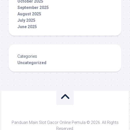
October 2025
September 2025
August 2025
July 2025
June 2025
Categories
Uncategorized
Panduan Main Slot Gacor Online Pemula © 2026. All Rights
Reserved.