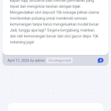
kapan saja, terutama saat memilih permainan yang
tepat dan mengelola taruhan dengan bijak.
Mengandalkan slot deposit 10k sebagai pilihan utama
memberikan peluang untuk menikmati sensasi
kemenangan tanpa harus mengeluarkan modal besar.
Jadi, tunggu apa lagi? Segera bergabung, mainkan,
dan raih kemenangan besar dari slot gacor depo 10k
sekarang juga!
April 11, 2026
by
admin
Uncategorized
0