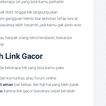
 beberapa ciri yang bisa kamu perhatiin:
k ribet, tinggal klik langsung jalan.
m gangguan teknis biar aktivitas tetap lancar.
biasanya lebih terjamin, jadi kamu gak perlu was-
au banyak orang rekomendasiin, biasanya
ji.
h Link Gacor
da beberapa trik yang bisa kamu pake:
dari komunitas atau forum online.
at aman
biar bebas dari hal-hal yang bikin panik.
ru
, karena link gacor biasanya cepat berubah