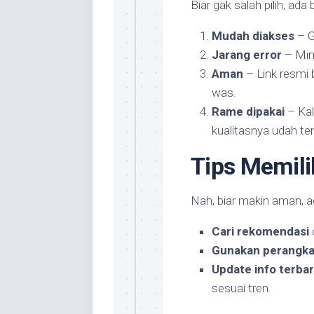
Biar gak salah pilih, ada
Mudah diakses
– Ga
Jarang error
– Mini
Aman
– Link resmi 
was.
Rame dipakai
– Kal
kualitasnya udah teru
Tips Memili
Nah, biar makin aman, a
Cari rekomendasi
Gunakan perangk
Update info terba
sesuai tren.