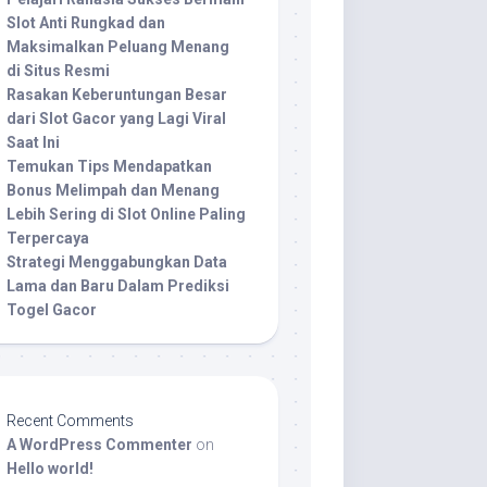
Slot Anti Rungkad dan
Maksimalkan Peluang Menang
di Situs Resmi
Rasakan Keberuntungan Besar
dari Slot Gacor yang Lagi Viral
Saat Ini
Temukan Tips Mendapatkan
Bonus Melimpah dan Menang
Lebih Sering di Slot Online Paling
Terpercaya
Strategi Menggabungkan Data
Lama dan Baru Dalam Prediksi
Togel Gacor
Recent Comments
A WordPress Commenter
on
Hello world!