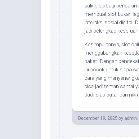
saling berbagi pengalama
membuat slot bukan lagi 
interaksi sosial digital. 
jadi pelengkap keseruan
Kesimpulannya, slot onl
menggabungkan kesederh
paket. Dengan pendekat
ini cocok untuk siapa s
cara yang menyenangkan
bisa jadi teman santai 
Jadi, siap putar dan nik
December 19, 2025
by
admin