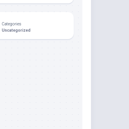
Categories
Uncategorized