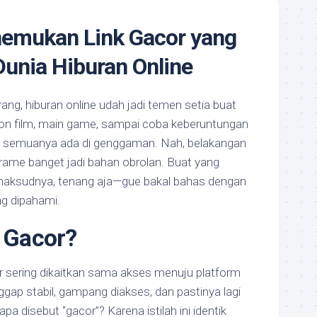
emukan Link Gacor yang
 Dunia Hiburan Online
arang, hiburan online udah jadi temen setia buat
ton film, main game, sampai coba keberuntungan
m, semuanya ada di genggaman. Nah, belakangan
 rame banget jadi bahan obrolan. Buat yang
maksudnya, tenang aja—gue bakal bahas dengan
ng dipahami.
k Gacor?
or sering dikaitkan sama akses menuju platform
ggap stabil, gampang diakses, dan pastinya lagi
pa disebut “gacor”? Karena istilah ini identik