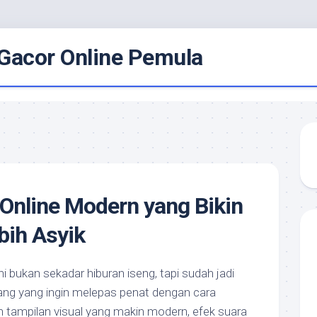
Gacor Online Pemula
 Online Modern yang Bikin
bih Asyik
ni bukan sekadar hiburan iseng, tapi sudah jadi
orang yang ingin melepas penat dengan cara
n tampilan visual yang makin modern, efek suara