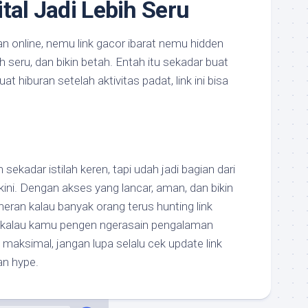
tal Jadi Lebih Seru
n online, nemu link gacor ibarat nemu hidden
 seru, dan bikin betah. Entah itu sekadar buat
at hiburan setelah aktivitas padat, link ini bisa
sekadar istilah keren, tapi udah jadi bagian dari
kini. Dengan akses yang lancar, aman, dan bikin
 heran kalau banyak orang terus hunting link
di, kalau kamu pengen ngerasain pengalaman
h maksimal, jangan lupa selalu cek update link
an hype.