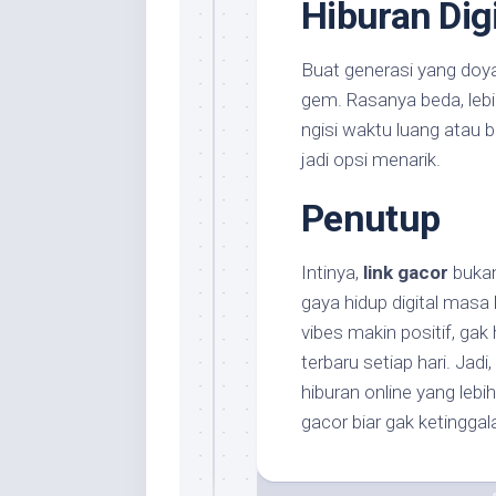
Hiburan Digi
Buat generasi yang doya
gem. Rasanya beda, lebih
ngisi waktu luang atau bu
jadi opsi menarik.
Penutup
Intinya,
link gacor
bukan 
gaya hidup digital masa 
vibes makin positif, gak
terbaru setiap hari. Ja
hiburan online yang lebi
gacor biar gak ketinggal