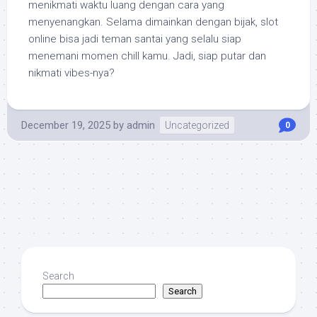
menikmati waktu luang dengan cara yang
menyenangkan. Selama dimainkan dengan bijak, slot
online bisa jadi teman santai yang selalu siap
menemani momen chill kamu. Jadi, siap putar dan
nikmati vibes-nya?
December 19, 2025
by
admin
Uncategorized
0
Search
Search