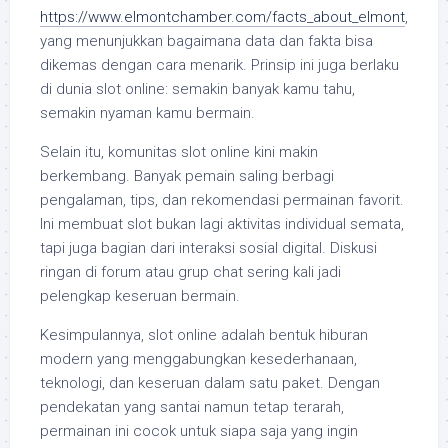
https://www.elmontchamber.com/facts_about_elmont
,
yang menunjukkan bagaimana data dan fakta bisa
dikemas dengan cara menarik. Prinsip ini juga berlaku
di dunia slot online: semakin banyak kamu tahu,
semakin nyaman kamu bermain.
Selain itu, komunitas slot online kini makin
berkembang. Banyak pemain saling berbagi
pengalaman, tips, dan rekomendasi permainan favorit.
Ini membuat slot bukan lagi aktivitas individual semata,
tapi juga bagian dari interaksi sosial digital. Diskusi
ringan di forum atau grup chat sering kali jadi
pelengkap keseruan bermain.
Kesimpulannya, slot online adalah bentuk hiburan
modern yang menggabungkan kesederhanaan,
teknologi, dan keseruan dalam satu paket. Dengan
pendekatan yang santai namun tetap terarah,
permainan ini cocok untuk siapa saja yang ingin