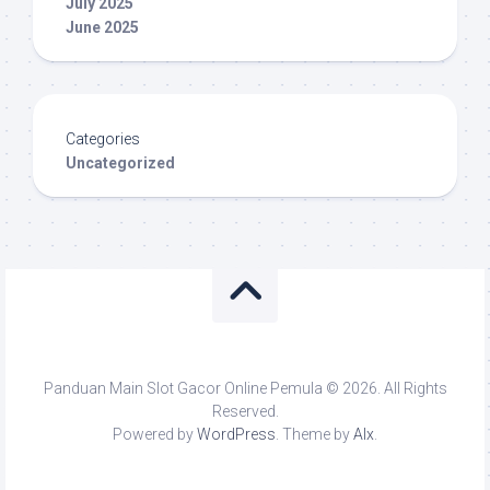
July 2025
June 2025
Categories
Uncategorized
Panduan Main Slot Gacor Online Pemula © 2026. All Rights
Reserved.
Powered by
WordPress
. Theme by
Alx
.