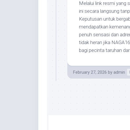
Melalui link resmi yang
ini secara langsung tanp
Keputusan untuk bergab
mendapatkan kemenanga
penuh sensasi dan adren
tidak heran jika NAGA16
bagi pecinta taruhan dar
February 27, 2026
by
admin