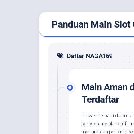
Skip
Panduan Main Slot 
to
content
Daftar NAGA169
Main Aman d
Terdaftar
Inovasi terbaru dalam d
berbeda melalui platf
menarik dan peluang be