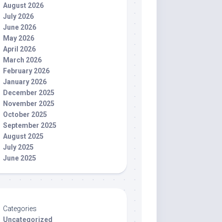
August 2026
July 2026
June 2026
May 2026
April 2026
March 2026
February 2026
January 2026
December 2025
November 2025
October 2025
September 2025
August 2025
July 2025
June 2025
Categories
Uncategorized