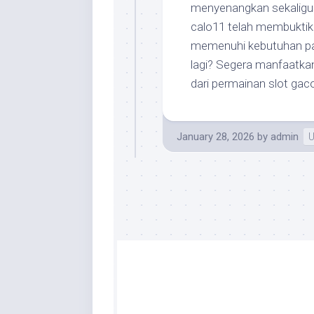
menyenangkan sekaligus
calo11 telah membukti
memenuhi kebutuhan par
lagi? Segera manfaatka
dari permainan slot gac
January 28, 2026
by
admin
U