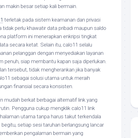
 makin besar setiap kali bermain.
11
terletak pada sistem keamanan dan privasi
 tidak perlu khawatir data pribadi maupun saldo
na platform ini menerapkan enkripsi tingkat
ata secara ketat. Selain itu, calo11 selalu
nan pelanggan dengan menyediakan layanan
m penuh, siap membantu kapan saja diperlukan.
an tersebut, tidak mengherankan jika banyak
calo11 sebagai solusi utama untuk meraih
gan finansial secara konsisten.
 mudah berkat berbagai alternatif link yang
 rutin. Pengguna cukup mengklik calo11 link
 halaman utama tanpa harus takut terkendala
n begitu, setiap sesi taruhan berlangsung lancar
emberikan pengalaman bermain yang