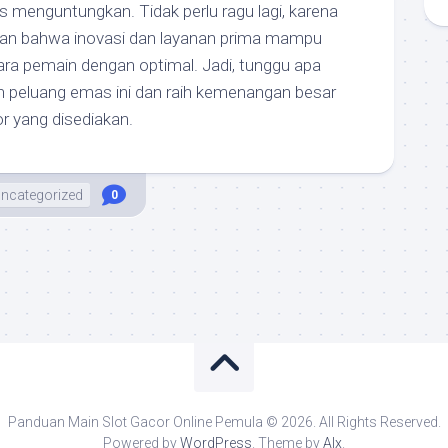
 menguntungkan. Tidak perlu ragu lagi, karena
kan bahwa inovasi dan layanan prima mampu
a pemain dengan optimal. Jadi, tunggu apa
n peluang emas ini dan raih kemenangan besar
or yang disediakan.
ncategorized
0
Panduan Main Slot Gacor Online Pemula © 2026. All Rights Reserved.
Powered by
WordPress
. Theme by
Alx
.