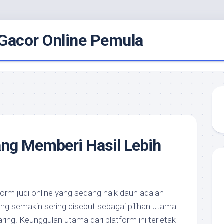
Gacor Online Pemula
ang Memberi Hasil Lebih
tform judi online yang sedang naik daun adalah
ng semakin sering disebut sebagai pilihan utama
ring. Keunggulan utama dari platform ini terletak