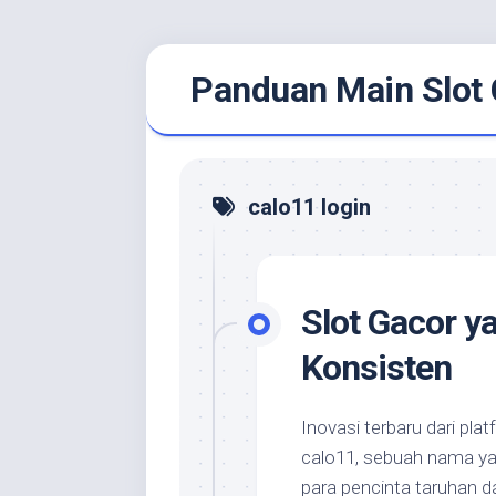
Skip
Panduan Main Slot 
to
content
calo11 login
Slot Gacor y
Konsisten
Inovasi terbaru dari pla
calo11, sebuah nama ya
para pencinta taruhan da