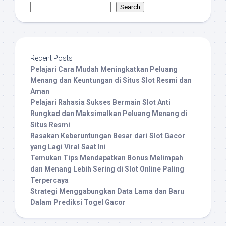
Search
Recent Posts
Pelajari Cara Mudah Meningkatkan Peluang
Menang dan Keuntungan di Situs Slot Resmi dan
Aman
Pelajari Rahasia Sukses Bermain Slot Anti
Rungkad dan Maksimalkan Peluang Menang di
Situs Resmi
Rasakan Keberuntungan Besar dari Slot Gacor
yang Lagi Viral Saat Ini
Temukan Tips Mendapatkan Bonus Melimpah
dan Menang Lebih Sering di Slot Online Paling
Terpercaya
Strategi Menggabungkan Data Lama dan Baru
Dalam Prediksi Togel Gacor